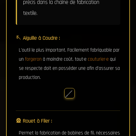
précis dans la chaîne de fabrication
textile.
🪡 Aiguille à Coudre :
L'outil le plus important. Facilement fabriquable par
un
forgeron
à moindre coût, tout·e
couturier·e
qui
se respecte doit en posséder une afin d'assurer sa
production.
🎡 Rouet à Filer :
Permet la fabrication de bobines de fil, nécessaires