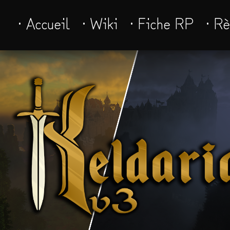
· Accueil
· Wiki
· Fiche RP
· R