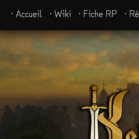
· Accueil
· Wiki
· Fiche RP
· R