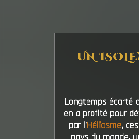
UN ISOLE
Longtemps écarté du
en a profité pour d
par l’
Hélïasme
, ce
pays du monde, uni