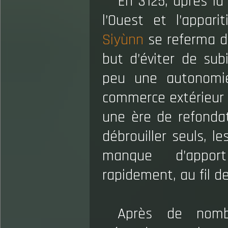
En 3125, après la
l’Ouest et l’appar
Siyùnn
se referma de
but d’éviter de su
peu une autonomi
commerce extérieur 
une ère de refondat
débrouiller seuls, l
manque d’apport
rapidement, au fil d
Après de nombr