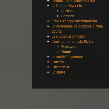
L'impact de la Lune Pourpre
La Culture Siyennite
Cuisine
Combat
Ethnie et style vestimentaire
La cérémonie de passage à l'âge
adulte
Le rapport à la Religion
L'environnement de Siyùnn
Paysages
Faune
La société Siyennite
L'armée
L'économie
La santé