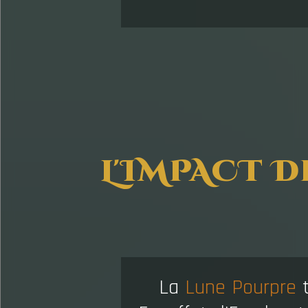
L'IMPACT D
La
Lune Pourpre
t