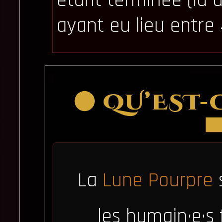
étant terminée (la 
ayant eu lieu entre 
🌑 QU’EST-
La
Lune Pourpre
s
les humain·e·s