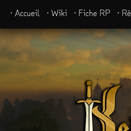
· Accueil
· Wiki
· Fiche RP
· R