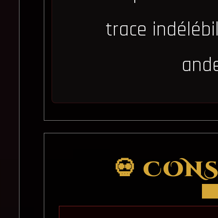
trace indéléb
ande
💀 CON