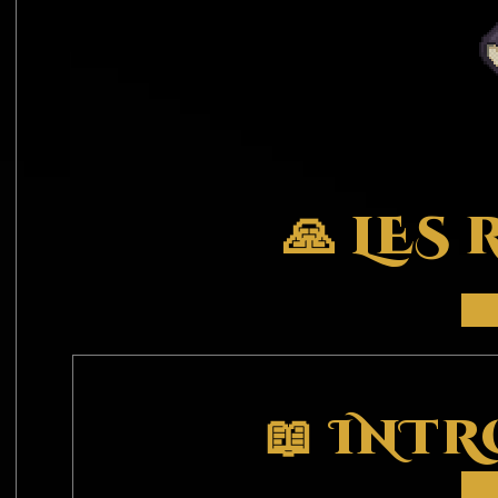
🙏 LES
📖 INT