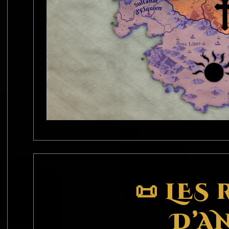
📜 LES
D’A