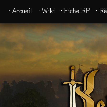
· Accueil
· Wiki
· Fiche RP
· R