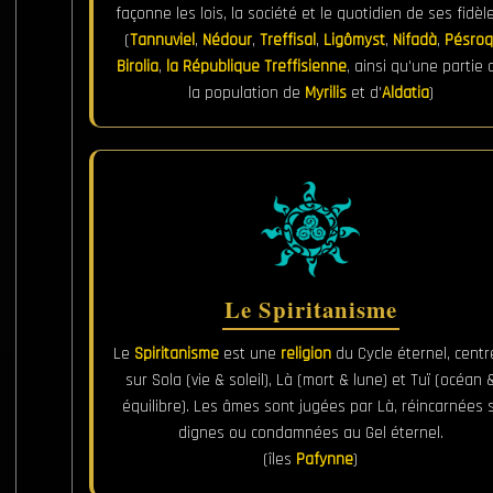
façonne les lois, la société et le quotidien de ses fidèle
(
Tannuviel
,
Nédour
,
Treffisal
,
Ligômyst
,
Nifadà
,
Pésroq
Birolia
,
la République Treffisienne
, ainsi qu'une partie 
la population de
Myrilis
et d'
Aldatia
)
Le Spiritanisme
Le
Spiritanisme
est une
religion
du Cycle éternel, cent
sur Sola (vie & soleil), Là (mort & lune) et Tuï (océan 
équilibre). Les âmes sont jugées par Là, réincarnées s
dignes ou condamnées au Gel éternel.
(îles
Pafynne
)