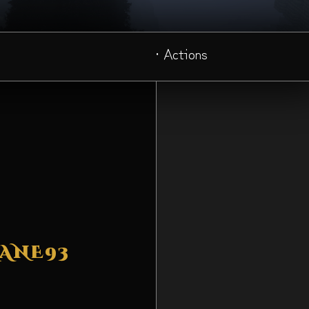
· Actions
MANE93