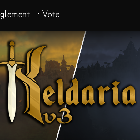
èglement
· Vote