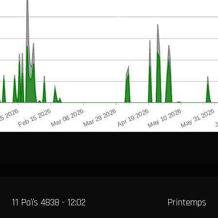
11 Païs 4838 - 12:02
Printemps