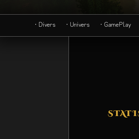
· Divers
· Univers
· GamePlay
STATI