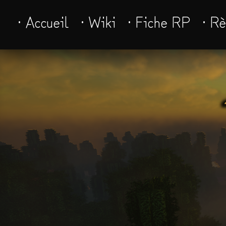
· Accueil
· Wiki
· Fiche RP
· R