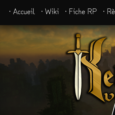
· Accueil
· Wiki
· Fiche RP
· R