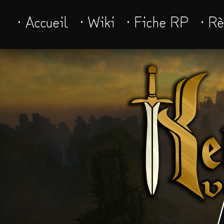
· Accueil
· Wiki
· Fiche RP
· R