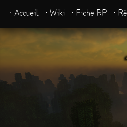
· Accueil
· Wiki
· Fiche RP
· R