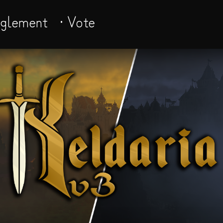
èglement
· Vote