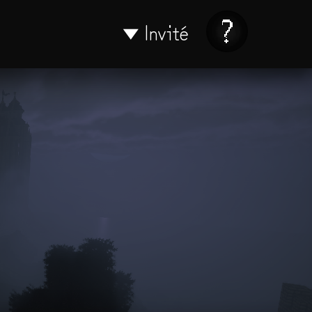
Invité
▼