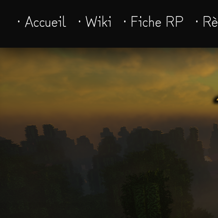
· Accueil
· Wiki
· Fiche RP
· R