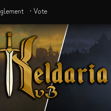
èglement
· Vote