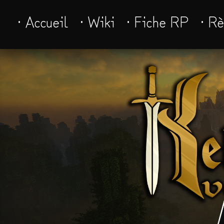
· Accueil
· Wiki
· Fiche RP
· R