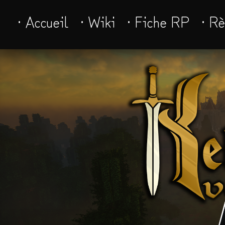
· Accueil
· Wiki
· Fiche RP
· R