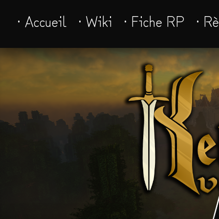
· Accueil
· Wiki
· Fiche RP
· R