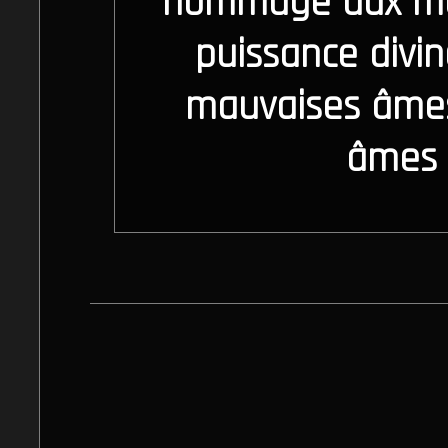
hommage aux mort
puissance divin
mauvaises âmes
âmes d