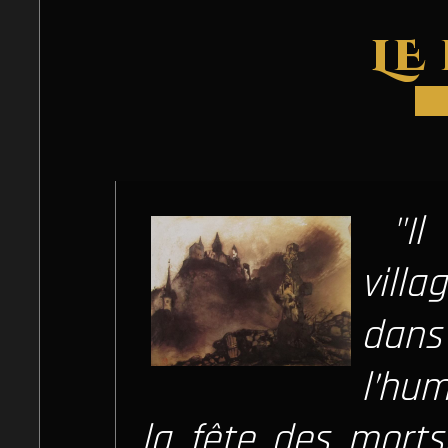
LE
"Il
vill
dans
l’hu
la fête des mort