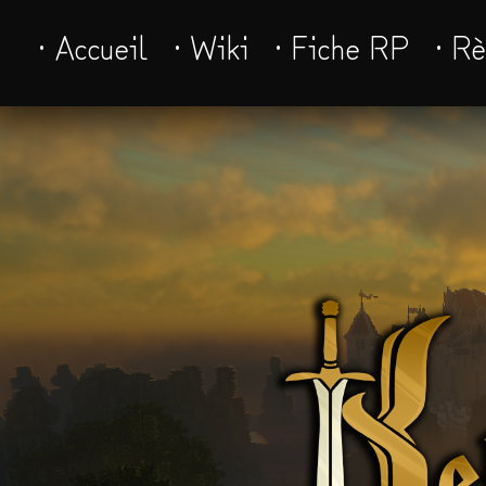
· Accueil
· Wiki
· Fiche RP
· R