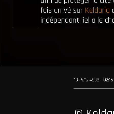
afin de protéger la cité
fois arrivé sur
Keldaria
o
indépendant, iel a le ch
13 Païs 4838 - 02:16
© Kelda