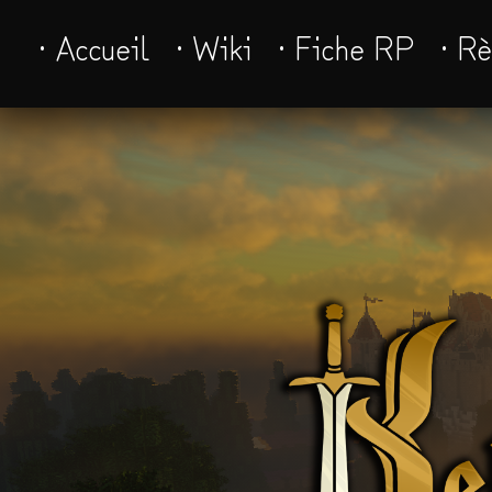
· Accueil
· Wiki
· Fiche RP
· R