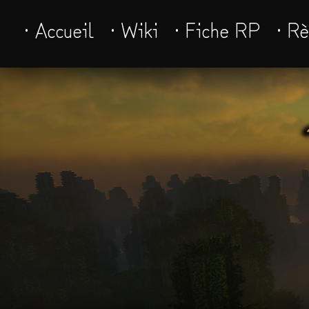
· Accueil
· Wiki
· Fiche RP
· R