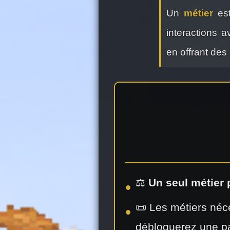
Un
métier
est
interactions 
en offrant des
⚖️
Un seul métier
📜 Les métiers néc
débloquerez une par