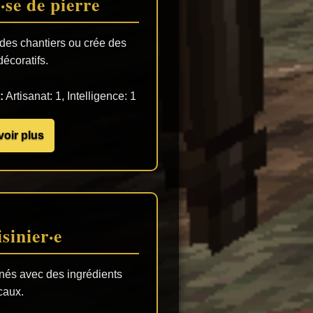
·se de pierre
r des chantiers ou crée des
décoratifs.
:
Artisanat: 1, Intelligence: 1
voir plus
sinier·e
inés avec des ingrédients
caux.