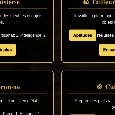
isier·e
🪨 Tailleur
er des meubles et objets
Travaille la pierre pou
és.
objets 
rtisanat: 1, Intelligence: 2
Aptitudes
requises 
r plus
En sa
eron·ne
🍲 Cui
s et outils en métal.
Prépare des plats raff
lo
:
Force: 1, Artisanat: 1,