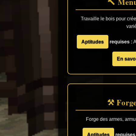
🔨 Menu
Travaille le bois pour cré
vari
Aptitudes
requises :
A
En savoi
⚒️ Forg
Forge des armes, armure
Aptitudes
requises 