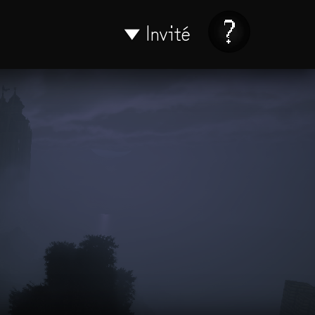
Invité
▼