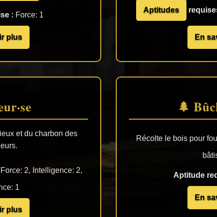
Aptitudes
requises
se :
Force: 1
r plus
En sa
eur·se
🌲 Bûc
cieux et du charbon des
Récolte le bois pour fou
eurs.
bâti
Force: 2, Intelligence: 2,
Aptitude req
nce: 1
En sa
r plus