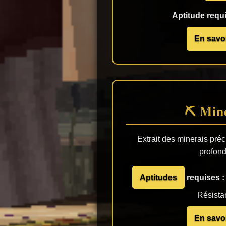
Aptitude requi
En savoi
⛏️ Min
Extrait des minerais pré
profond
Aptitudes
requises :
Résista
En savoi