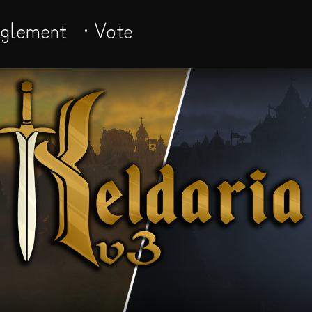
èglement
· Vote