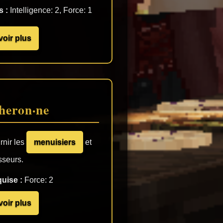
 :
Intelligence: 2, Force: 1
voir plus
heron·ne
rnir les
menuisiers
et
sseurs.
uise :
Force: 2
voir plus