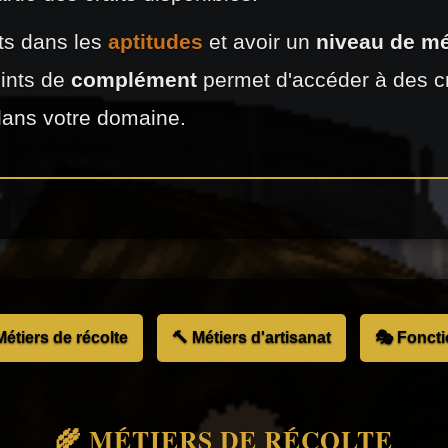
nts dans les
aptitudes
et avoir un
niveau de mé
oints de
complément
permet d'accéder à des cr
dans votre domaine.
Métiers de récolte
🔨 Métiers d'artisanat
🎭 Fonct
🌾 MÉTIERS DE RÉCOLTE